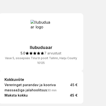
Ilubuduaar
5.0
7 arvustust
Vase 5, sissepääs Tina tn poolt Tallinn, Harju County
10125
Kokkuvõte
Kokkuvõte
Vereringet parandav ja kooriva
45 €
massaažiga jalahoolitsus
30 min
Maksta kokku
45 €