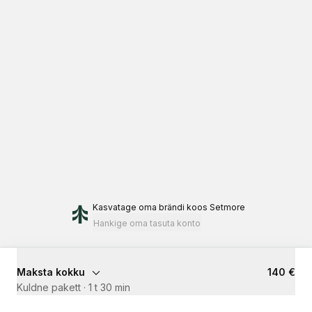
Kasvatage oma brändi
koos Setmore
Hankige oma tasuta konto
Maksta kokku
140 €
Kuldne pakett
·
1 t 30 min