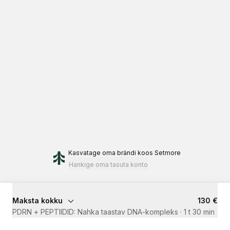
Kasvatage oma brändi
koos Setmore
Hankige oma tasuta konto
Maksta kokku
130 €
PDRN + PEPTIIDID: Nahka taastav DNA-kompleks
·
1 t 30 min