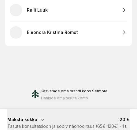
Raili Luuk
Eleonora Kristina Romot
Kasvatage oma brändi
koos Setmore
Hankige oma tasuta konto
Maksta kokku
120 €
Tasuta konsultatsioon ja sobiv näohoolitsus (65€-120€)
·
1 t 30 m