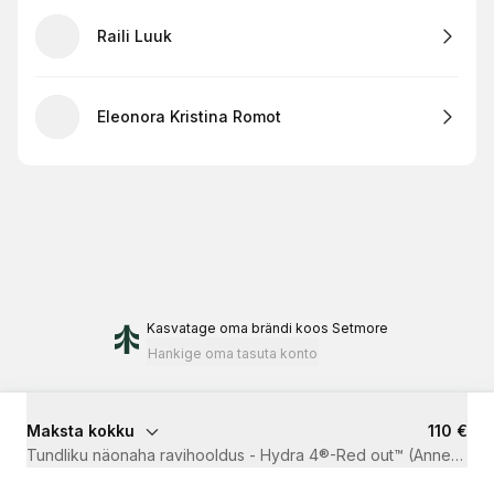
Raili Luuk
Eleonora Kristina Romot
Kasvatage oma brändi
koos Setmore
Hankige oma tasuta konto
Maksta kokku
110 €
Tundliku näonaha ravihooldus - Hydra 4®-Red out™ (Anne&Stiil 