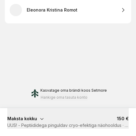
Eleonora Kristina Romot
Kasvatage oma brändi
koos Setmore
Hankige oma tasuta konto
Maksta kokku
150 €
UUS! - Peptiididega pinguldav cryo-efektiga näohooldus
·
1 t 15