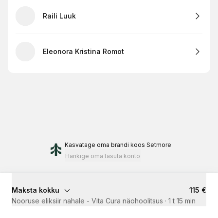
Raili Luuk
Eleonora Kristina Romot
Kasvatage oma brändi
koos Setmore
Hankige oma tasuta konto
Maksta kokku
115 €
Nooruse eliksiir nahale - Vita Cura näohoolitsus
·
1 t 15 min