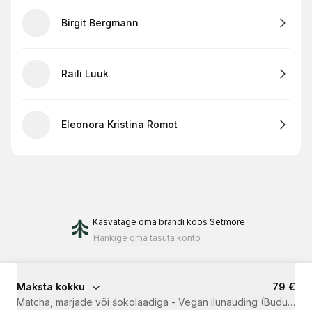
Birgit Bergmann
Raili Luuk
Eleonora Kristina Romot
Kasvatage oma brändi
koos Setmore
Hankige oma tasuta konto
Maksta kokku
79 €
Matcha, marjade või šokolaadiga - Vegan ilunauding (Buduaar L