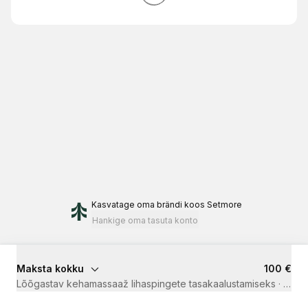
Kasvatage oma brändi
koos Setmore
Hankige oma tasuta konto
Maksta kokku
100 €
Lõõgastav kehamassaaž lihaspingete tasakaalustamiseks
·
1 t 30