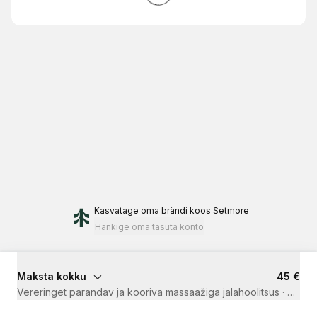
Kasvatage oma brändi
koos Setmore
Hankige oma tasuta konto
Maksta kokku
45 €
Vereringet parandav ja kooriva massaažiga jalahoolitsus
·
30 mi