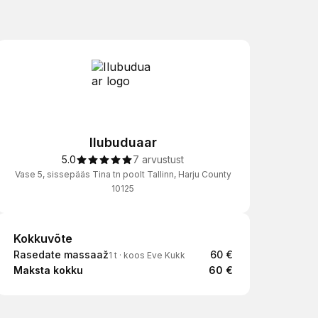
Ilubuduaar
5.0
7 arvustust
Vase 5, sissepääs Tina tn poolt Tallinn, Harju County
10125
Kokkuvõte
Kokkuvõte
Rasedate massaaž
60 €
1 t
·
koos Eve Kukk
Maksta kokku
60 €