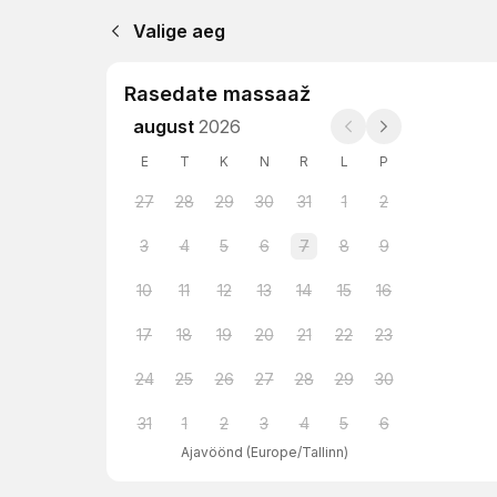
Valige aeg
Rasedate massaaž
august
2026
E
T
K
N
R
L
P
27
28
29
30
31
1
2
3
4
5
6
7
8
9
10
11
12
13
14
15
16
17
18
19
20
21
22
23
24
25
26
27
28
29
30
31
1
2
3
4
5
6
Ajavöönd
(
Europe/Tallinn
)