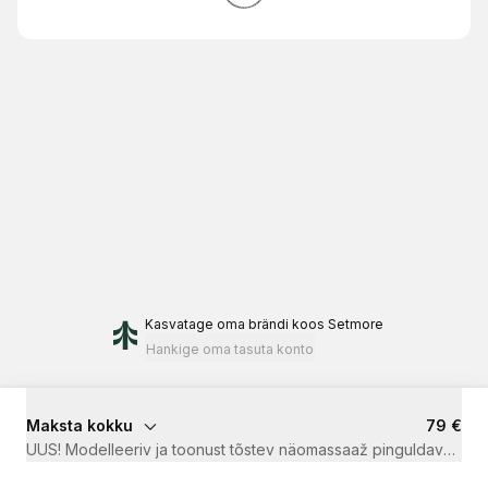
Kasvatage oma brändi
koos Setmore
Hankige oma tasuta konto
Maksta kokku
79 €
UUS! Modelleeriv ja toonust tõstev näomassaaž pinguldava Lami