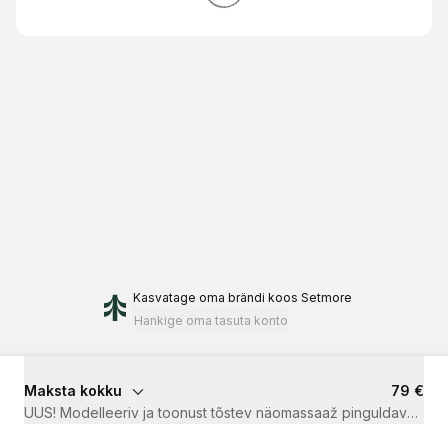
Kasvatage oma brändi
koos Setmore
Hankige oma tasuta konto
Maksta kokku
79 €
UUS! Modelleeriv ja toonust tõstev näomassaaž pinguldava Lami