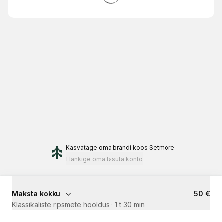
Kasvatage oma brändi
koos Setmore
Hankige oma tasuta konto
Maksta kokku
50 €
Klassikaliste ripsmete hooldus
·
1 t 30 min