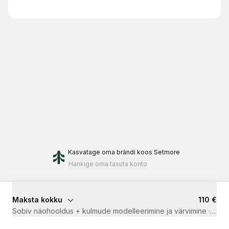
Kasvatage oma brändi
koos Setmore
Hankige oma tasuta konto
Maksta kokku
110 €
Sobiv näohooldus + kulmude modelleerimine ja värvimine
·
1 t 4