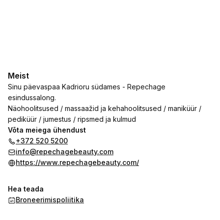
Meist
Sinu päevaspaa Kadrioru südames - Repechage
esindussalong.
Näohoolitsused / massaažid ja kehahoolitsused / maniküür /
pediküür / jumestus / ripsmed ja kulmud
Võta meiega ühendust
+372 520 5200
info@repechagebeauty.com
https://www.repechagebeauty.com/
Hea teada
Broneerimispoliitika