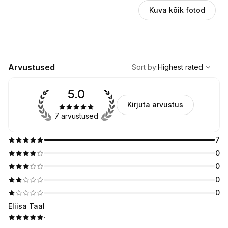
Kuva kõik fotod
,
Highest rated
Sort
Arvustused
Sort by
:
Highest rated
5.0
Kirjuta arvustus
7 arvustused
7
0
0
0
0
Eliisa Taal
·