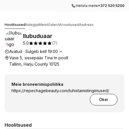
Helista meile
+372 520 5200
Mine galerii pildile
Mine galerii pildile
Mine galerii pildile
Mine galerii pildile
Mine galerii pildile
1
2
3
4
5
Ilubuduaar
Hoolitsused
Ilutegija
Meist
Galerii
Arvustused
Aadress
Ilubuduaar
5.0
(
7
)
Lahtiolekuajad
Avatud
·
Sulgeb kell
19:00
Vase 5, sissepääs Tina tn poolt
Tallinn, Harju County 10125
Meie broneerimispoliitika
https://repechagebeauty.com/tuhistamistingimused/
Okei
Hoolitsused