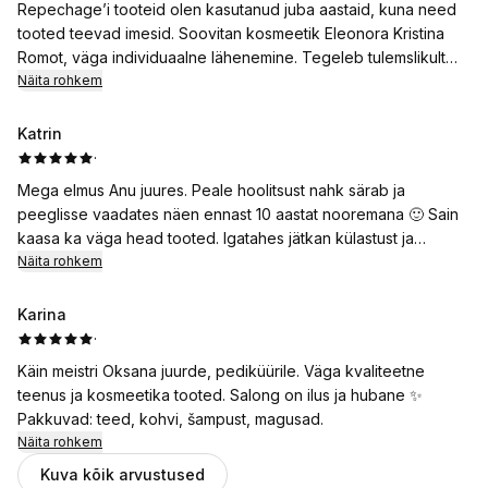
Repechage’i tooteid olen kasutanud juba aastaid, kuna need
tooted teevad imesid. Soovitan kosmeetik Eleonora Kristina
Romot, väga individuaalne lähenemine. Tegeleb tulemslikult
probleemse kohaga näonahal ning annab häid soovitusi.
Näita rohkem
Külastasin juba kolmandat korda Repechage’i ilutuba
Kadriorus- mõnus atmosfäär, meeldiv teenindus ja positiivne
Katrin
tulemus.
·
Mega elmus Anu juures. Peale hoolitsust nahk särab ja
peeglisse vaadates näen ennast 10 aastat nooremana 🙂 Sain
kaasa ka väga head tooted. Igatahes jätkan külastust ja
soovitan kõigile, kes minumoodi on hoolitsuse pikaks ajaks
Näita rohkem
unarusse jätnud, toimib ikka. Parima komplimendi sain
abikaasalt, kes mulle otsa vaadates ütles, et ta on valmis kõik
Karina
minu külastused kinni maksma 😂 Anu on super tegija, kindlasti
·
tasub proovida 🤍
Käin meistri Oksana juurde, pediküürile. Väga kvaliteetne
teenus ja kosmeetika tooted. Salong on ilus ja hubane ✨
Pakkuvad: teed, kohvi, šampust, magusad.
Näita rohkem
Kuva kõik arvustused