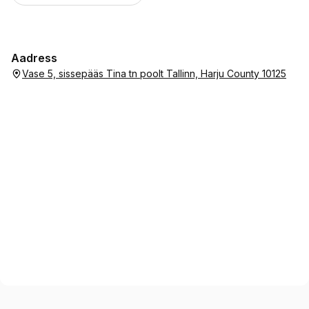
Aadress
Vase 5, sissepääs Tina tn poolt Tallinn, Harju County 10125