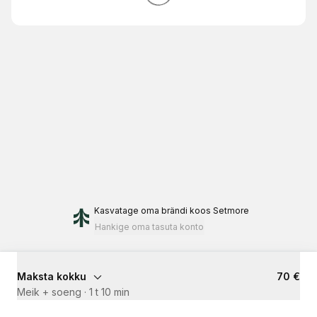
Kasvatage oma brändi
koos Setmore
Hankige oma tasuta konto
Maksta kokku
70 €
Meik + soeng
·
1 t 10 min