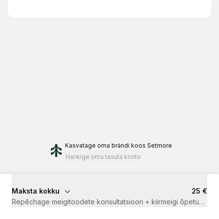
Kasvatage oma brändi
koos Setmore
Hankige oma tasuta konto
Maksta kokku
25 €
Repêchage meigitoodete konsultatsioon + kiirmeigi õpetus
·
30 