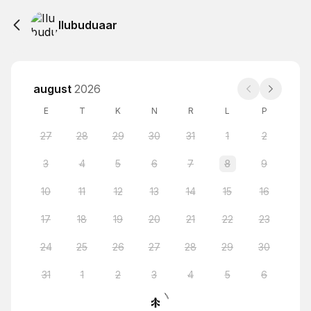
Ilubuduaar
august
2026
E
T
K
N
R
L
P
27
28
29
30
31
1
2
3
4
5
6
7
8
9
10
11
12
13
14
15
16
17
18
19
20
21
22
23
24
25
26
27
28
29
30
31
1
2
3
4
5
6