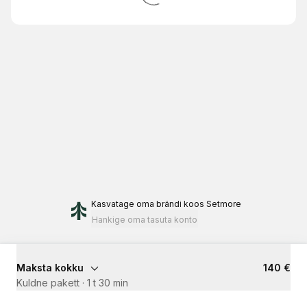
Kasvatage oma brändi
koos Setmore
Hankige oma tasuta konto
Maksta kokku
140 €
Kuldne pakett
·
1 t 30 min