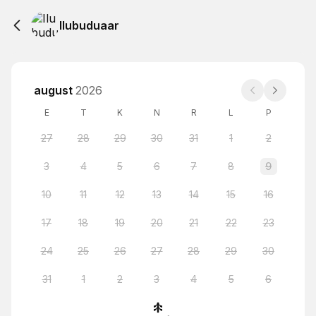
Ilubuduaar
august
2026
E
T
K
N
R
L
P
27
28
29
30
31
1
2
3
4
5
6
7
8
9
10
11
12
13
14
15
16
17
18
19
20
21
22
23
24
25
26
27
28
29
30
31
1
2
3
4
5
6