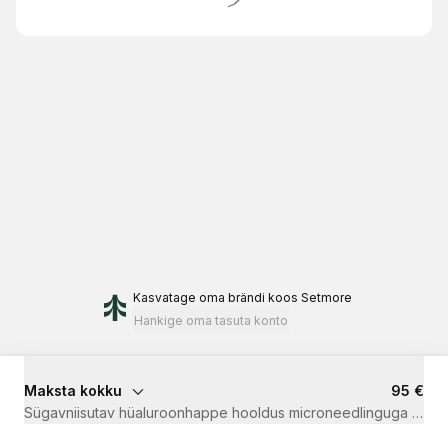
Kasvatage oma brändi
koos Setmore
Hankige oma tasuta konto
Maksta kokku
95 €
Sügavniisutav hüaluroonhappe hooldus microneedlinguga
·
1 t 1