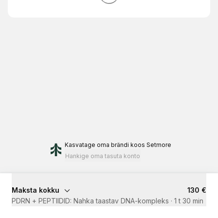
Kasvatage oma brändi
koos Setmore
Hankige oma tasuta konto
Maksta kokku
130 €
PDRN + PEPTIIDID: Nahka taastav DNA-kompleks
·
1 t 30 min