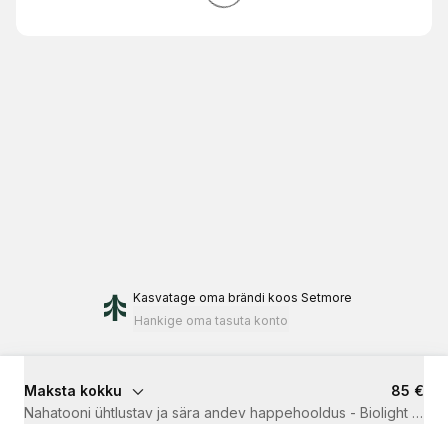
Kasvatage oma brändi
koos Setmore
Hankige oma tasuta konto
Maksta kokku
85 €
Nahatooni ühtlustav ja sära andev happehooldus - Biolight sära 