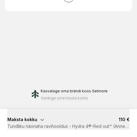
Kasvatage oma brändi
koos Setmore
Hankige oma tasuta konto
Maksta kokku
110 €
Tundliku näonaha ravihooldus - Hydra 4®-Red out™ (Anne&Stiil 