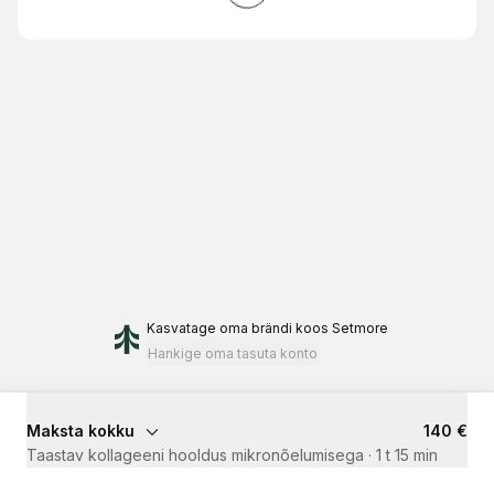
Kasvatage oma brändi
koos Setmore
Hankige oma tasuta konto
Maksta kokku
140 €
Taastav kollageeni hooldus mikronõelumisega
·
1 t 15 min