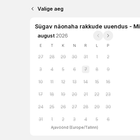
Valige aeg
Sügav näonaha rakkude uuendus - Mi
august
2026
E
T
K
N
R
L
P
27
28
29
30
31
1
2
3
4
5
6
7
8
9
10
11
12
13
14
15
16
17
18
19
20
21
22
23
24
25
26
27
28
29
30
31
1
2
3
4
5
6
Ajavöönd
(
Europe/Tallinn
)