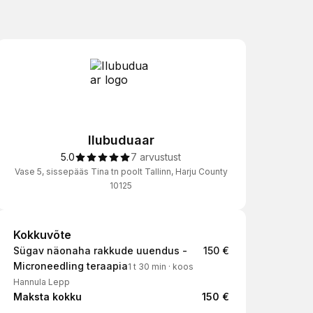
Ilubuduaar
5.0
7 arvustust
Vase 5, sissepääs Tina tn poolt Tallinn, Harju County
10125
Kokkuvõte
Kokkuvõte
Sügav näonaha rakkude uuendus -
150 €
Microneedling teraapia
1 t 30 min
·
koos
Hannula Lepp
Maksta kokku
150 €