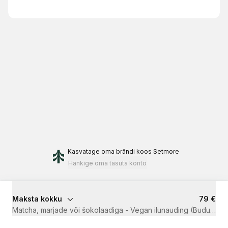
Kasvatage oma brändi
koos Setmore
Hankige oma tasuta konto
Maksta kokku
79 €
Matcha, marjade või šokolaadiga - Vegan ilunauding (Buduaar L