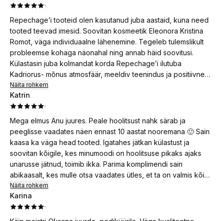
·
Repechage’i tooteid olen kasutanud juba aastaid, kuna need
tooted teevad imesid. Soovitan kosmeetik Eleonora Kristina
Romot, väga individuaalne lähenemine. Tegeleb tulemslikult
probleemse kohaga näonahal ning annab häid soovitusi.
Külastasin juba kolmandat korda Repechage’i ilutuba
Kadriorus- mõnus atmosfäär, meeldiv teenindus ja positiivne
tulemus.
Näita rohkem
Katrin
·
Mega elmus Anu juures. Peale hoolitsust nahk särab ja
peeglisse vaadates näen ennast 10 aastat nooremana 🙂 Sain
kaasa ka väga head tooted. Igatahes jätkan külastust ja
soovitan kõigile, kes minumoodi on hoolitsuse pikaks ajaks
unarusse jätnud, toimib ikka. Parima komplimendi sain
abikaasalt, kes mulle otsa vaadates ütles, et ta on valmis kõik
minu külastused kinni maksma 😂 Anu on super tegija,
Näita rohkem
Karina
kindlasti tasub proovida 🤍
·