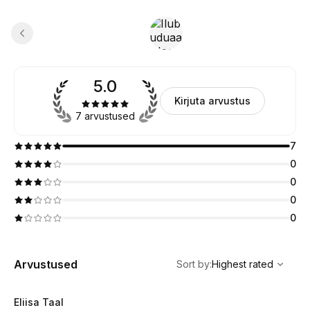
5.0
Kirjuta arvustus
7 arvustused
7
0
0
0
0
,
Highest rated
Sort
Arvustused
Sort by
:
Highest rated
Eliisa Taal